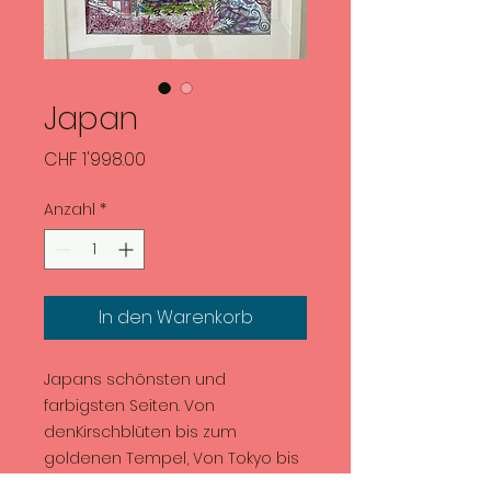
Japan
Preis
CHF 1'998.00
Anzahl
*
In den Warenkorb
Japans schönsten und
farbigsten Seiten. Von
denKirschblüten bis zum
goldenen Tempel, Von Tokyo bis
Kyoto. Und der Mount Fuji