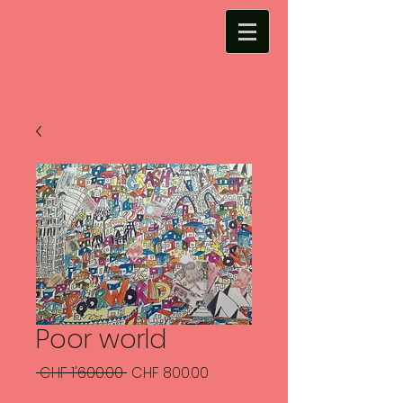
Poor world
Standardpreis
Sale-
 CHF 1'600.00 
CHF 800.00
Preis