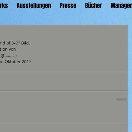
orks
Ausstellungen
Presse
Bücher
Managem
d of 3-D" Bild.
sion von
......:-)
 im Oktober 2017