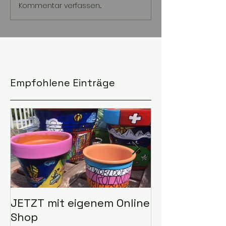
Kommentar verfassen...
Empfohlene Einträge
JETZT mit eigenem Online
Ich selbst:-)
Shop