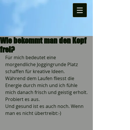
Wie bekommt man den Kopf
frei?
Für mich bedeutet eine 
morgendliche Joggingrunde Platz 
schaffen für kreative Ideen.
Während dem Laufen fliesst die 
Energie durch mich und ich fühle 
mich danach frisch und geistig erholt.
Probiert es aus. 
Und gesund ist es auch noch. Wenn 
man es nicht übertreibt:-)